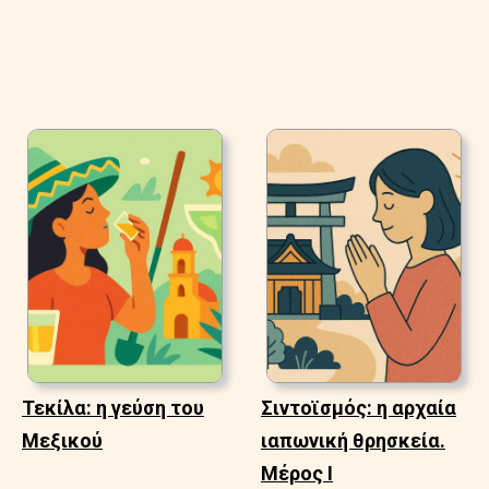
Τεκίλα: η γεύση του
Σιντοϊσμός: η αρχαία
Μεξικού
ιαπωνική θρησκεία.
Μέρος Ι