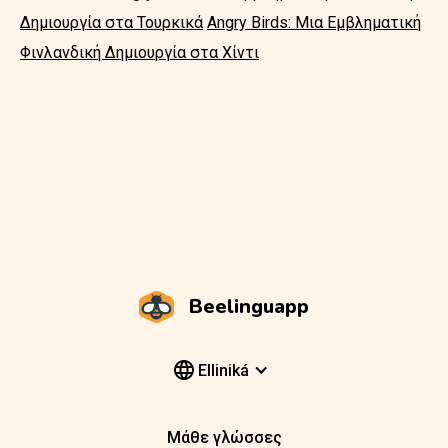
Δημιουργία στα Τουρκικά
Angry Birds: Μια Εμβληματική
Φινλανδική Δημιουργία στα Χίντι
Beelinguapp
Elliniká
Μάθε γλώσσες