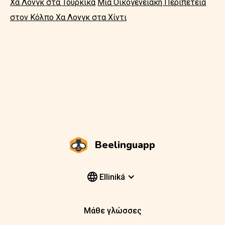
Χα Λονγκ στα Τουρκικά
Μια Οικογενειακή Περιπέτεια
στον Κόλπο Χα Λονγκ στα Χίντι
Beelinguapp
Elliniká
Μάθε γλώσσες