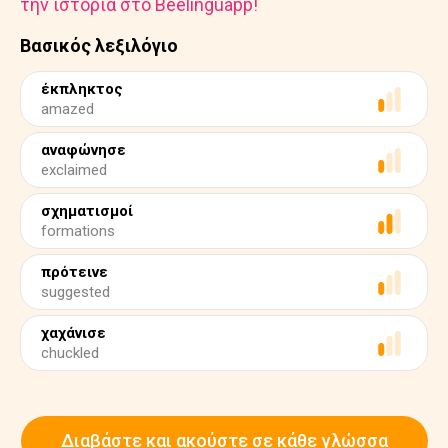
την ιστορία στο Beelinguapp!
Βασικός λεξιλόγιο
έκπληκτος
amazed
αναφώνησε
exclaimed
σχηματισμοί
formations
πρότεινε
suggested
χαχάνισε
chuckled
Διαβάστε και ακούστε σε κάθε γλώσσα