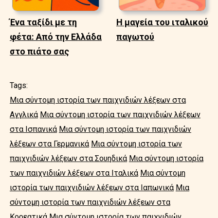
Ένα ταξίδι με τη
Η μαγεία του ιταλικού
φέτα: Από την Ελλάδα
παγωτού
στο πιάτο σας
Tags:
Μια σύντομη ιστορία των παιχνιδιών λέξεων στα
Αγγλικά
Μια σύντομη ιστορία των παιχνιδιών λέξεων
στα Ισπανικά
Μια σύντομη ιστορία των παιχνιδιών
λέξεων στα Γερμανικά
Μια σύντομη ιστορία των
παιχνιδιών λέξεων στα Σουηδικά
Μια σύντομη ιστορία
των παιχνιδιών λέξεων στα Ιταλικά
Μια σύντομη
ιστορία των παιχνιδιών λέξεων στα Ιαπωνικά
Μια
σύντομη ιστορία των παιχνιδιών λέξεων στα
Κορεατικά
Μια σύντομη ιστορία των παιχνιδιών