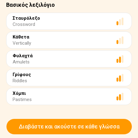
Βασικός λεξιλόγιο
Σταυρόλεξο
Crossword
Κάθετα
Vertically
Φυλαχτά
Amulets
Γρίφους
Riddles
Χόμπι
Pastimes
Διαβάστε και ακούστε σε κάθε γλώσσα