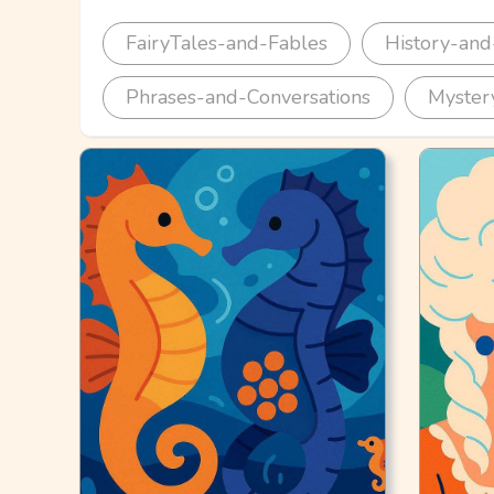
FairyTales-and-Fables
History-and
Phrases-and-Conversations
Myster