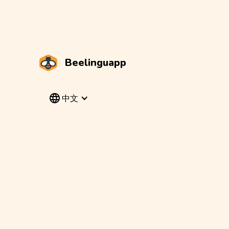
Beelinguapp
中文