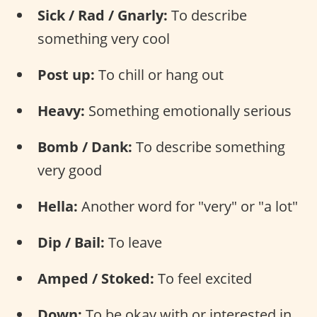
Sick / Rad / Gnarly:
To describe
something very cool
Post up:
To chill or hang out
Heavy:
Something emotionally serious
Bomb / Dank:
To describe something
very good
Hella:
Another word for "very" or "a lot"
Dip / Bail:
To leave
Amped / Stoked:
To feel excited
Down:
To be okay with or interested in