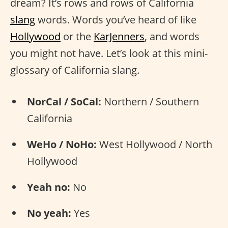
dream? It’s rows and rows of California
slang
words. Words you’ve heard of like
Hollywood
or the
KarJenners
, and words
you might not have. Let’s look at this mini-
glossary of California slang.
NorCal / SoCal:
Northern / Southern
California
WeHo / NoHo:
West Hollywood / North
Hollywood
Yeah no:
No
No yeah:
Yes