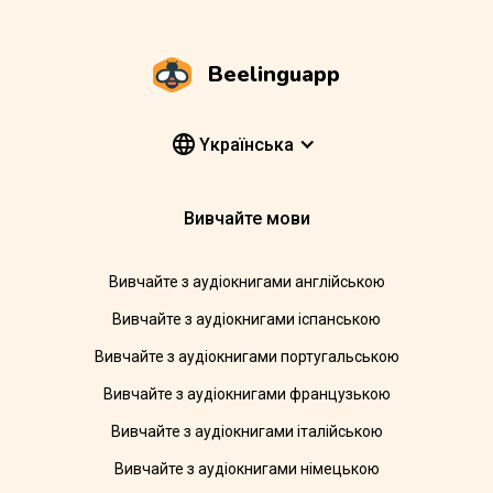
Beelinguapp
Yкраїнська
Вивчайте мови
Вивчайте з аудіокнигами англійською
Вивчайте з аудіокнигами іспанською
Вивчайте з аудіокнигами португальською
Вивчайте з аудіокнигами французькою
Вивчайте з аудіокнигами італійською
Вивчайте з аудіокнигами німецькою