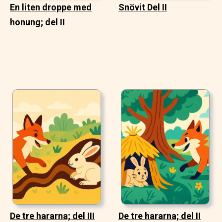
En liten droppe med
Snövit Del II
honung; del II
De tre hararna; del III
De tre hararna; del II