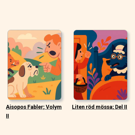
Aisopos Fabler; Volym
Liten röd mössa; Del II
II