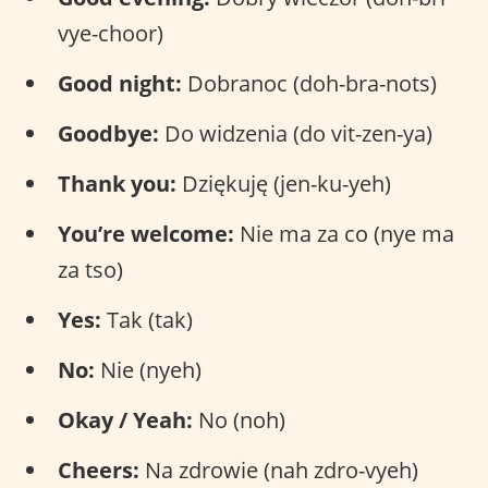
vye-choor)
Good night:
Dobranoc (doh-bra-nots)
Goodbye:
Do widzenia (do vit-zen-ya)
Thank you:
Dziękuję (jen-ku-yeh)
You’re welcome:
Nie ma za co (nye ma
za tso)
Yes:
Tak (tak)
No:
Nie (nyeh)
Okay / Yeah:
No (noh)
Cheers:
Na zdrowie (nah zdro-vyeh)