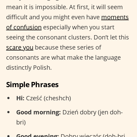
mean it is impossible. At first, it will seem
difficult and you might even have
moments
of confusion
especially when you start
seeing the consonant clusters. Don’t let this
scare you
because these series of
consonants are what make the language
distinctly Polish.
Simple Phrases
Hi:
Cześć (cheshch)
Good morning:
Dzień dobry (jen doh-
bri)
Good evening:
Dobry wieczór (doh-bri