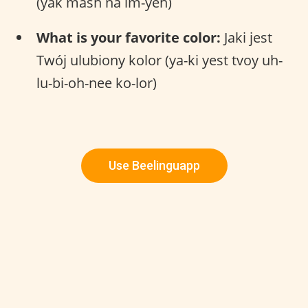
(yak mash na im-yeh)
What is your favorite color:
Jaki jest
Twój ulubiony kolor (ya-ki yest tvoy uh-
lu-bi-oh-nee ko-lor)
Use Beelinguapp