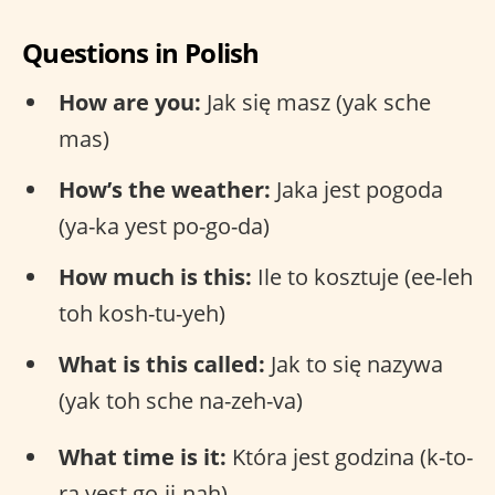
Questions in Polish
How are you:
Jak się masz (yak sche
mas)
How’s the weather:
Jaka jest pogoda
(ya-ka yest po-go-da)
How much is this:
Ile to kosztuje (ee-leh
toh kosh-tu-yeh)
What is this called:
Jak to się nazywa
(yak toh sche na-zeh-va)
What time is it:
Która jest godzina (k-to-
ra yest go-ji-nah)